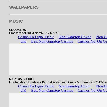
WALLPAPERS
MUSIC
CROOKERS
Crookers.net 3rd Micromix - ANIMALS
MARKUS SCHULZ
Los Angeles '12 Release Party at Avalon with Grube & Hovsepian (2012-02