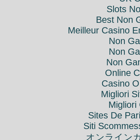
Slots N
Best Non 
Meilleur Casino E
Non Ga
Non Ga
Non Gam
Online C
Casino O
Migliori S
Migliori
Sites De Pari
Siti Scommess
オンラインカ