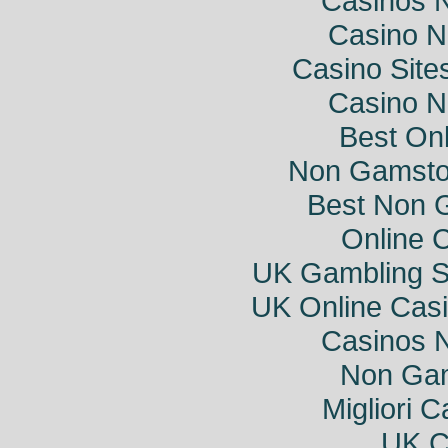
Casinos 
Casino 
Casino Sit
Casino 
Best On
Non Gamsto
Best Non 
Online 
UK Gambling S
UK Online Cas
Casinos 
Non Gam
Migliori 
UK C