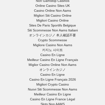
Non Gamstop Casinos
Online Casino Sites UK
Casino Online Non Aams
Migliori Siti Casino Online
Migliori Casino Online
Sites De Paris Sportifs Belgique
Siti Scommesse Non Aams Italiani
オンラインカジノ 本人確認不要
Crypto Scommesse
Migliore Casino Non Aams
카지노 사이트
Casino En Ligne
Meilleur Casino En Ligne Français
Miglior Casino Online Non Aams
オンラインカジノ
Casino En Ligne
Casino En Ligne Français 2026
Migliori Crypto Casino
Nuovi Siti Scommesse Non Aams
Meilleur Casino En Ligne
Casino En Ligne France Légal
Slots Non AAMS