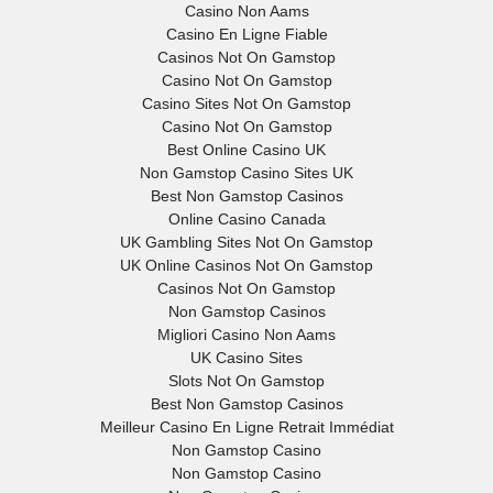
Casino Non Aams
Casino En Ligne Fiable
Casinos Not On Gamstop
Casino Not On Gamstop
Casino Sites Not On Gamstop
Casino Not On Gamstop
Best Online Casino UK
Non Gamstop Casino Sites UK
Best Non Gamstop Casinos
Online Casino Canada
UK Gambling Sites Not On Gamstop
UK Online Casinos Not On Gamstop
Casinos Not On Gamstop
Non Gamstop Casinos
Migliori Casino Non Aams
UK Casino Sites
Slots Not On Gamstop
Best Non Gamstop Casinos
Meilleur Casino En Ligne Retrait Immédiat
Non Gamstop Casino
Non Gamstop Casino