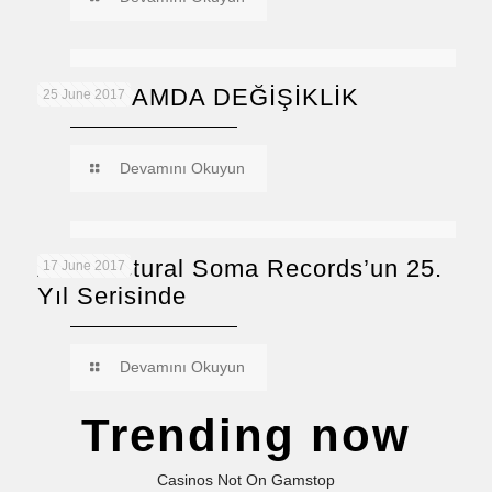
PROGRAMDA DEĞİŞİKLİK
25 June 2017
Devamını Okuyun
Architectural Soma Records’un 25.
17 June 2017
Yıl Serisinde
Devamını Okuyun
Trending now
Casinos Not On Gamstop