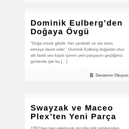
Dominik Eulberg’den
Doğaya Övgü
“Doğa müzik gibidir. Her yerdedir ve sizi dans
etmeye davet eder.” Dominik Eulberg doğadan otuz
altı farklı ses kaydı içeren yeni parçasını geçtiğimiz
günlerde işte bu […]
Devamını Okuyun
Swayzak ve Maceo
Plex’ten Yeni Parça
1997’den beri elektronik müziğin kilit isimlerinden