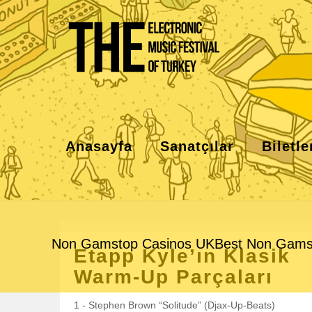
Anasayfa
Sanatçılar
Biletle
Non Gamstop Casinos UK
Best Non Gams
Etapp Kyle’ın Klasik
Warm-Up Parçaları
1 - Stephen Brown “Solitude” (Djax-Up-Beats)