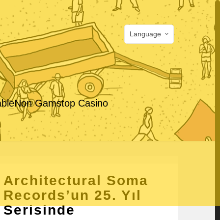
Language
able
Non Gamstop Casino
Architectural Soma
Records’un 25. Yıl
Serisinde