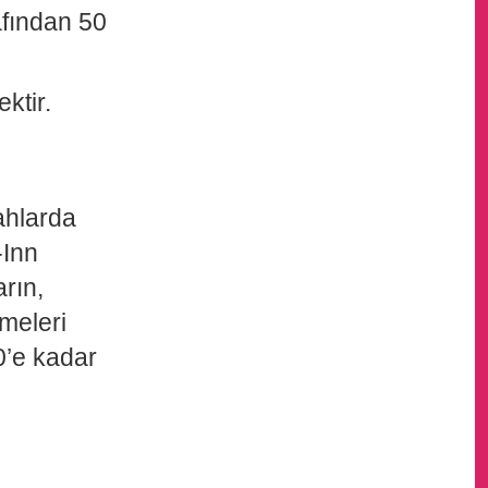
rafından 50
ktir.
ahlarda
-Inn
arın,
meleri
0’e kadar