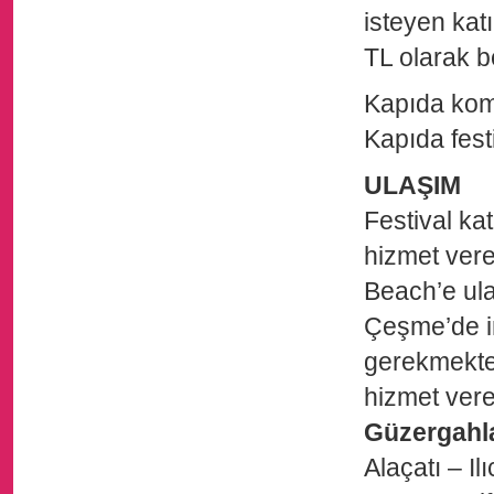
isteyen katı
TL olarak be
Kapıda kombi
Kapıda festi
ULAŞIM
Festival ka
hizmet vere
Beach’e ula
Çeşme’de in
gerekmekted
hizmet verec
Güzergahl
Alaçatı – I